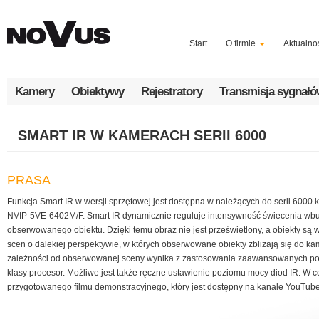
Przejdź
do
treści
Start
O firmie
Aktualno
Kamery
Obiektywy
Rejestratory
Transmisja sygnał
SMART IR W KAMERACH SERII 6000
PRASA
Funkcja Smart IR w wersji sprzętowej jest dostępna w należących do serii 60
NVIP-5VE-6402M/F. Smart IR dynamicznie reguluje intensywność świecenia wb
obserwowanego obiektu. Dzięki temu obraz nie jest prześwietlony, a obiekty są
scen o dalekiej perspektywie, w których obserwowane obiekty zbliżają się do 
zależności od obserwowanej sceny wynika z zastosowania zaawansowanych pod
klasy procesor. Możliwe jest także ręczne ustawienie poziomu mocy diod IR. W c
przygotowanego filmu demonstracyjnego, który jest dostępny na kanale YouTub