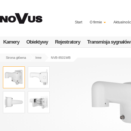
Przejdź
do
treści
Start
O firmie
Aktualnośc
Kamery
Obiektywy
Rejestratory
Transmisja sygnałów
Strona główna
Inne
NVB-8501WB