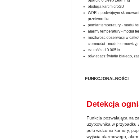
oparciu o Deep Learning
obsługa kart microSD
WDR z podwójnym skanowan
przetwornika
pomiar temperatury - moduł t
alarmy temperatury - moduł t
możliwość obserwacji w całko
ciemności - moduł termowizyj
czułość od 0.005 lx
oświetlacz światła białego, za
FUNKCJONALNOŚCI
Detekcja ogni
Funkcja pozwalająca na z
użytkownika w przypadku 
polu widzenia kamery, po
wyjścia alarmowego, alarm