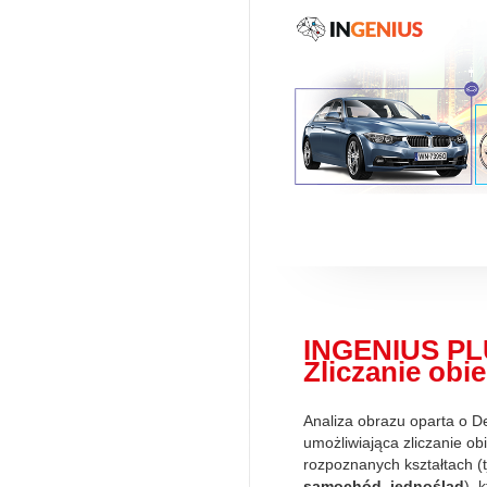
INGENIUS PL
Zliczanie obi
Analiza obrazu oparta o D
umożliwiająca zliczanie ob
rozpoznanych kształtach (t
samochód, jednoślad
), 