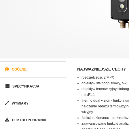
NAJWAŻNIEJSZE CECHY
OGÓLNE
rozdzielczość 2 MPX
obiektyw stałoogniskowy, f=2
SPECYFIKACJA
obiektyw termowizyjny stałoog
mm/F1.1
thermo dual vision - funkcja u
WYMIARY
nałożenie obrazu termowizyjn
wizyjny
funkcja dzień/noc - elektronic
PLIKI DO POBRANIA
zaawansowane funkcje analiz