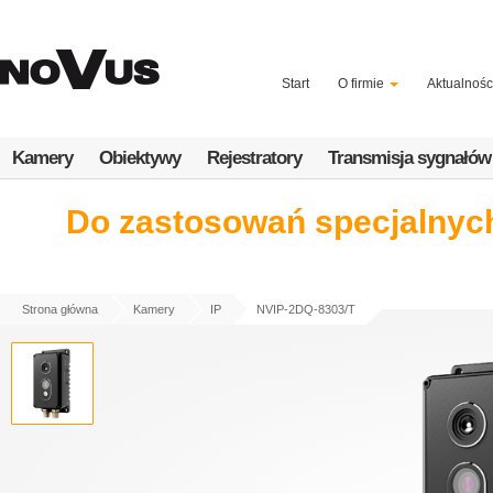
Przejdź
do
treści
Start
O firmie
Aktualnośc
Kamery
Obiektywy
Rejestratory
Transmisja sygnałów
Do zastosowań specjalnych
Strona główna
Kamery
IP
NVIP-2DQ-8303/T