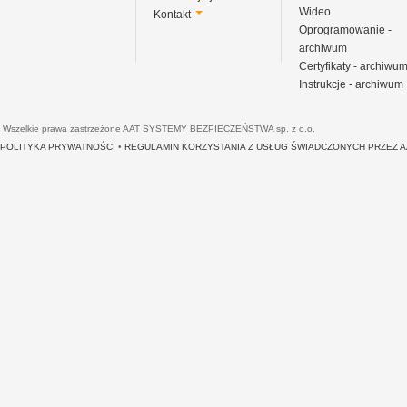
Wideo
Kontakt
Oprogramowanie -
archiwum
Certyfikaty - archiwu
Instrukcje - archiwum
Wszelkie prawa zastrzeżone AAT SYSTEMY BEZPIECZEŃSTWA sp. z o.o.
POLITYKA PRYWATNOŚCI
•
REGULAMIN KORZYSTANIA Z USŁUG ŚWIADCZONYCH PRZEZ 