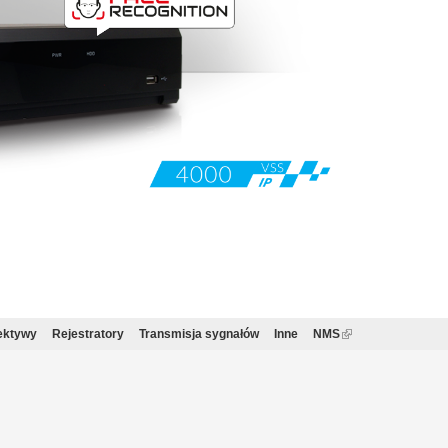
ektywy
Rejestratory
Transmisja sygnałów
Inne
NMS
(link
is
external)