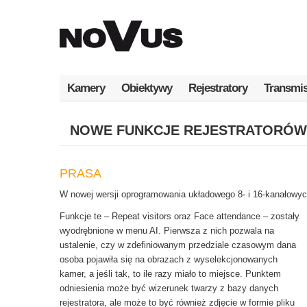
Przejdź
do
treści
Kamery
Obiektywy
Rejestratory
Transmis
NOWE FUNKCJE REJESTRATORÓW N
PRASA
W nowej wersji oprogramowania układowego 8- i 16-kanałowyc
Funkcje te – Repeat visitors oraz Face attendance – zostały
wyodrębnione w menu AI. Pierwsza z nich pozwala na
ustalenie, czy w zdefiniowanym przedziale czasowym dana
osoba pojawiła się na obrazach z wyselekcjonowanych
kamer, a jeśli tak, to ile razy miało to miejsce. Punktem
odniesienia może być wizerunek twarzy z bazy danych
rejestratora, ale może to być również zdjęcie w formie pliku