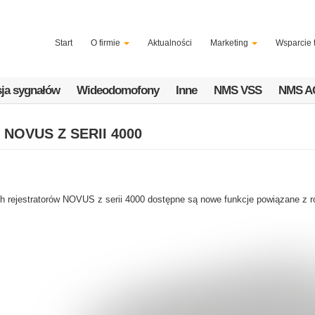
Start
O firmie
Aktualności
Marketing
Wsparcie 
ja sygnałów
Wideodomofony
Inne
NMS VSS
NMS A
OVUS Z SERII 4000
h rejestratorów NOVUS z serii 4000 dostępne są nowe funkcje powiązane z 