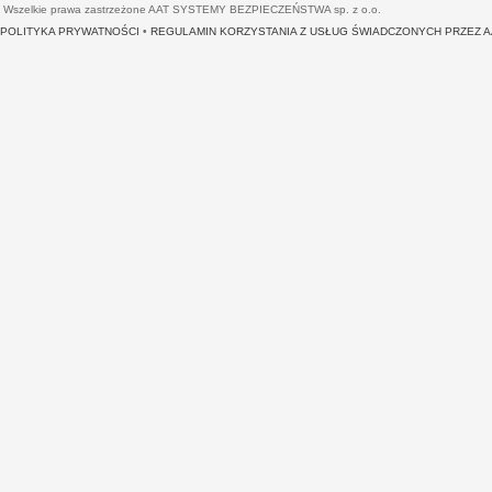
Wszelkie prawa zastrzeżone AAT SYSTEMY BEZPIECZEŃSTWA sp. z o.o.
POLITYKA PRYWATNOŚCI
•
REGULAMIN KORZYSTANIA Z USŁUG ŚWIADCZONYCH PRZEZ 