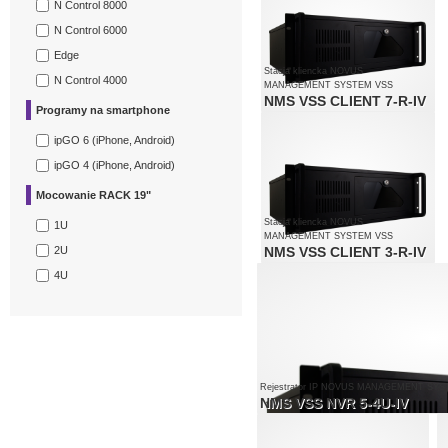
obsługa do 3 monitorów
N Control 8000
jednocześnie
N Control 6000
Edge
Stacja kliencka NOVUS
N Control 4000
MANAGEMENT SYSTEM VSS
NMS VSS CLIENT 7-R-IV
Programy na smartphone
monitorowanie do 90 kanałów
obsługiwane rozdzielczości do 4000
ipGO 6 (iPhone, Android)
x 3000
obsługa do 6 monitorów
ipGO 4 (iPhone, Android)
jednocześnie
Mocowanie RACK 19"
Stacja kliencka NOVUS
1U
MANAGEMENT SYSTEM VSS
2U
NMS VSS CLIENT 3-R-IV
monitorowanie do 60 kanałów
4U
obsługiwane rozdzielczości do 4000
x 3000
obsługa do 3 monitorów
jednocześnie
Rejestrator IP NOVUS MANAGEMENT SY
NMS VSS NVR 5-4U-IV
kanały wideo i audio: 180
nagrywanie do 4500 kl/s w rozdzielczośc
obsługiwane rozdzielczości do 4000 x 30