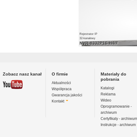
16 x porty Ethernet PoE
32 x kanały wideo i audio
nagrywanie do 960 kl/s w
rozdzielczości 4000 x 3000
Rejestrator IP
32-kanałowy
NVR-8332P16-H4/F
16 x porty Ethernet PoE
32 x kanały wideo i audio
nagrywanie do 960 kl/s w rozdzielczości
Zobacz nasz kanał
O firmie
Materiały do
pobrania
Aktualności
Katalogi
Współpraca
Reklama
Gwarancja jakości
Wideo
Kontakt
Oprogramowanie -
archiwum
Certyfikaty - archiwu
Instrukcje - archiwum