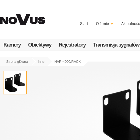
Przejdź
do
treści
Start
O firmie
Aktualnośc
Kamery
Obiektywy
Rejestratory
Transmisja sygnałów
Strona główna
Inne
NVR-4000/RACK