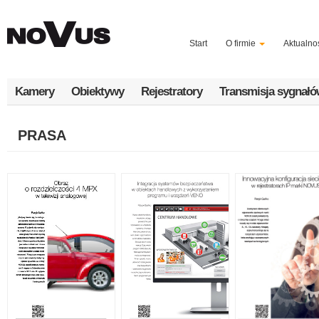
Przejdź
do
treści
Start
O firmie
Aktualno
Kamery
Obiektywy
Rejestratory
Transmisja sygnał
PRASA