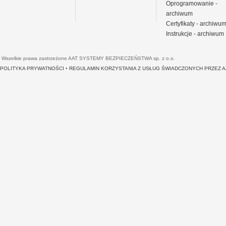
Oprogramowanie -
archiwum
Certyfikaty - archiwu
Instrukcje - archiwum
Wszelkie prawa zastrzeżone AAT SYSTEMY BEZPIECZEŃSTWA sp. z o.o.
POLITYKA PRYWATNOŚCI
•
REGULAMIN KORZYSTANIA Z USŁUG ŚWIADCZONYCH PRZEZ 