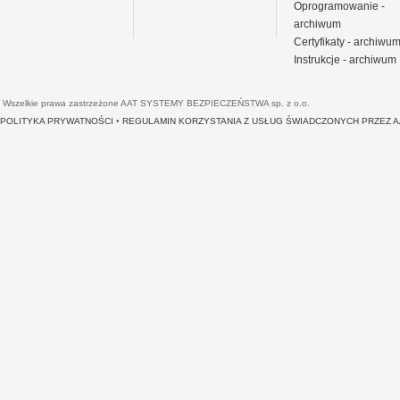
Oprogramowanie -
archiwum
Certyfikaty - archiwu
Instrukcje - archiwum
Wszelkie prawa zastrzeżone AAT SYSTEMY BEZPIECZEŃSTWA sp. z o.o.
POLITYKA PRYWATNOŚCI
•
REGULAMIN KORZYSTANIA Z USŁUG ŚWIADCZONYCH PRZEZ 