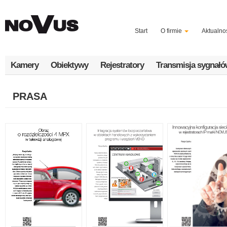
Przejdź
do
treści
Start
O firmie
Aktualno
Kamery
Obiektywy
Rejestratory
Transmisja sygnał
PRASA