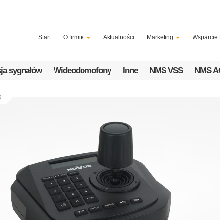
Start
O firmie
Aktualności
Marketing
Wsparcie 
ja sygnałów
Wideodomofony
Inne
NMS VSS
NMS A
S