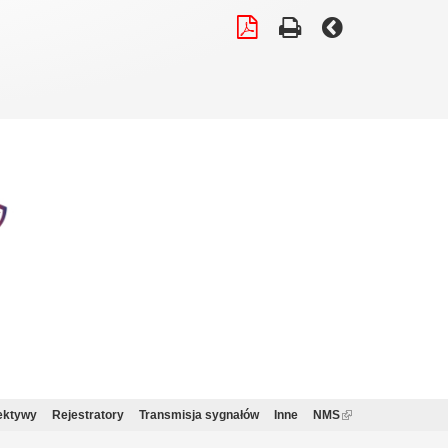
ektywy
Rejestratory
Transmisja sygnałów
Inne
NMS
(link
is
external)