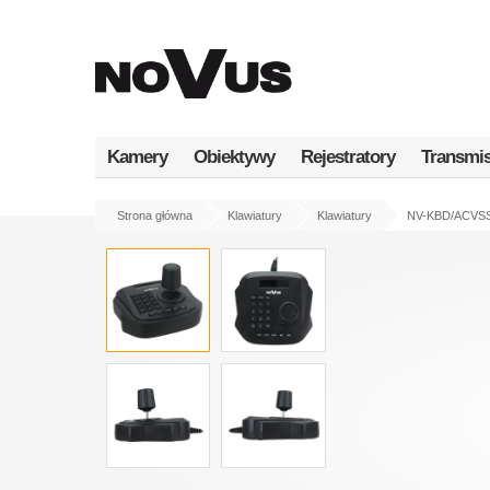
Przejdź
do
treści
Kamery
Obiektywy
Rejestratory
Transmis
Strona główna
Klawiatury
Klawiatury
NV-KBD/ACVS