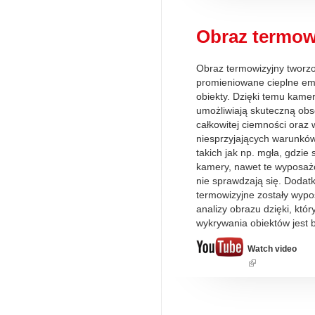
Obraz termow
Obraz termowizyjny tworzo
promieniowane cieplne em
obiekty. Dzięki temu kame
umożliwiają skuteczną ob
całkowitej ciemności oraz 
niesprzyjających warunkó
takich jak np. mgła, gdzie
kamery, nawet te wyposażo
nie sprawdzają się. Doda
termowizyjne zostały wypo
analizy obrazu dzięki, któ
wykrywania obiektów jest
Watch video
(link
is
external)