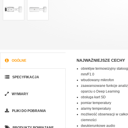
NAJWAŻNIEJSZE CECHY
OGÓLNE
obiektyw termowizyjny stałoog
mm/F1.0
SPECYFIKACJA
wbudowany mikrofon
zaawansowane funkcje analiz
oparciu o Deep Learning
WYMIARY
obsługa kart SD
pomiar temperatury
alarmy temperatury
PLIKI DO POBRANIA
możliwość obserwacji w całko
ciemności
dwukierunkowe audio
PRODUKTY POWIĄZANE