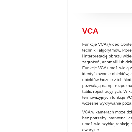
VCA
Funkcje VCA (Video Content
technik i algorytmów, które
i interpretację obrazu wid
zagrożeń, anomalii lub dz
Funkcje VCA umożliwiają w
identyfikowanie obiektów, 
obiektów łacznie z ich śle
pozwalają na np. rozpozna
tablic rejestracyjnych. W 
termowizyjnych funkcje V
wczesne wykrywanie poża
VCA w kamerach może dzia
bez potrzeby interwencji c
umożliwia szybką reakcję 
awaryjne.