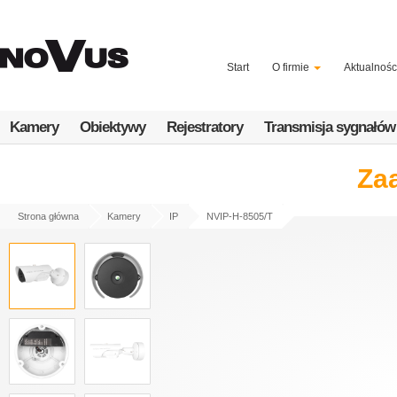
Przejdź
do
treści
Start
O firmie
Aktualnośc
Kamery
Obiektywy
Rejestratory
Transmisja sygnałów
Za
Strona główna
Kamery
IP
NVIP-H-8505/T